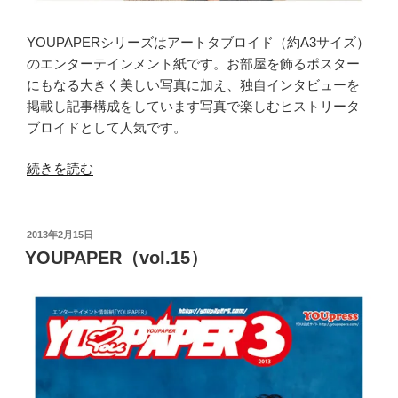
YOUPAPERシリーズはアートタブロイド（約A3サイズ）
のエンターテインメント紙です。お部屋を飾るポスター
にもなる大きく美しい写真に加え、独自インタビューを
掲載し記事構成をしています写真で楽しむヒストリータ
ブロイドとして人気です。
“YOUPAPER（vol.17）”
続きを読む
の
投
2013年2月15日
稿
YOUPAPER（vol.15）
日: