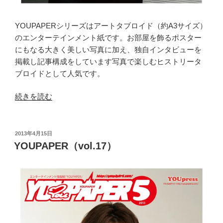
YOUPAPERシリーズはアートタブロイド（約A3サイズ）
のエンターテインメント紙です。お部屋を飾るポスター
にもなる大きく美しい写真に加え、独自インタビューを
掲載し記事構成をしています写真で楽しむヒストリータ
ブロイドとして人気です。
“YOUPAPER（vol.25）”
続きを読む
の
投
2013年4月15日
稿
YOUPAPER（vol.17）
日: