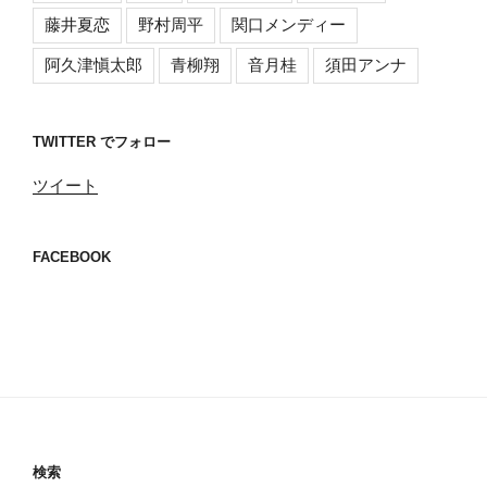
藤井夏恋
野村周平
関口メンディー
阿久津愼太郎
青柳翔
音月桂
須田アンナ
TWITTER でフォロー
ツイート
FACEBOOK
検索