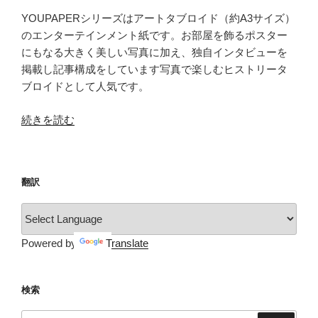
YOUPAPERシリーズはアートタブロイド（約A3サイズ）
のエンターテインメント紙です。お部屋を飾るポスター
にもなる大きく美しい写真に加え、独自インタビューを
掲載し記事構成をしています写真で楽しむヒストリータ
ブロイドとして人気です。
“YOUPAPER（vol.14）”
続きを読む
の
翻訳
Powered by
Translate
検索
検