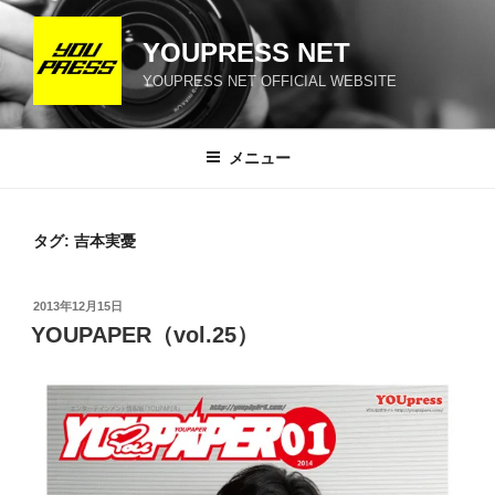
コ
ン
YOUPRESS NET
テ
YOUPRESS NET OFFICIAL WEBSITE
ン
ツ
へ
メニュー
ス
キ
ッ
タグ:
吉本実憂
プ
投
2013年12月15日
稿
YOUPAPER（vol.25）
日: