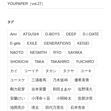
YOUPAPER（vol.27）
タグ
Ami
ATSUSHI
D-BOYS
DEEP
D☆DATE
E-girls
EXILE
GENERATIONS
KEISEI
NAOTO
NESMITH
RYO
SAYAKA
SHOKICHI
TAKA
TAKAHIRO
YUICHIRO
カイ
コーイチ
タカシ
タクヤ
ユーキ
ユースケ
三浦春馬
乃木坂46
優希美青
剛力彩芽
吉本実憂
和田まあや
塩野瑛久
安蘭けい
小澤奈々花
小関裕太
忽那汐里
池岡亮介
瑛太
田代万里生
石井杏奈