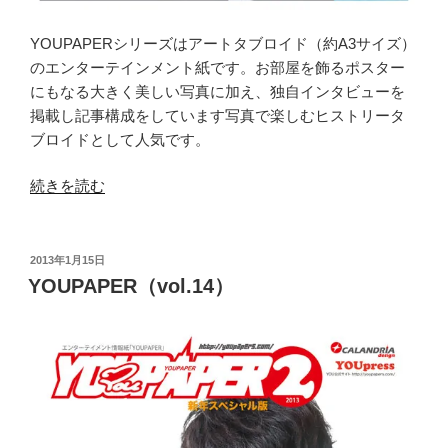
YOUPAPERシリーズはアートタブロイド（約A3サイズ）
のエンターテインメント紙です。お部屋を飾るポスター
にもなる大きく美しい写真に加え、独自インタビューを
掲載し記事構成をしています写真で楽しむヒストリータ
ブロイドとして人気です。
“YOUPAPER（vol.15）”
続きを読む
の
投
2013年1月15日
稿
YOUPAPER（vol.14）
日: