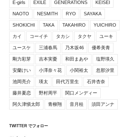
E-girls
EXILE
GENERATIONS
KEISEI
NAOTO
NESMITH
RYO
SAYAKA
SHOKICHI
TAKA
TAKAHIRO
YUICHIRO
カイ
コーイチ
タカシ
タクヤ
ユーキ
ユースケ
三浦春馬
乃木坂46
優希美青
剛力彩芽
吉本実憂
和田まあや
塩野瑛久
安蘭けい
小澤奈々花
小関裕太
忽那汐里
池岡亮介
瑛太
田代万里生
石井杏奈
藤井夏恋
野村周平
関口メンディー
阿久津愼太郎
青柳翔
音月桂
須田アンナ
TWITTER でフォロー