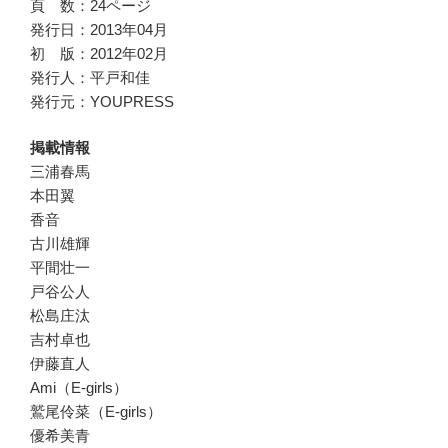
頁 数：24ページ
発行日：2013年04月
初 版：2012年02月
発行人：平戸和佳
発行元：YOUPRESS
掲載情報
三浦春馬
本田翼
香音
古川雄輝
平間壮一
戸谷公人
松島庄汰
吉村卓也
伊藤直人
Ami（E-girls）
鷲尾伶菜（E-girls）
優希美青