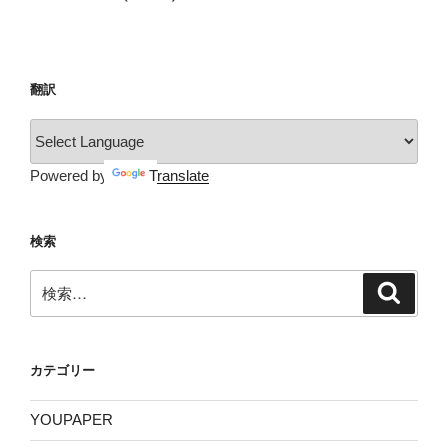
投
ー
稿
シ
ョ
翻訳
ン
Powered by
Translate
検索
検
検
索
索:
カテゴリー
YOUPAPER