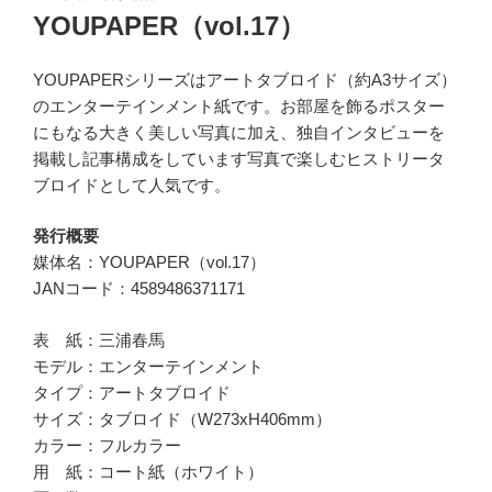
稿
YOUPAPER（vol.17）
日:
YOUPAPERシリーズはアートタブロイド（約A3サイズ）
のエンターテインメント紙です。お部屋を飾るポスター
にもなる大きく美しい写真に加え、独自インタビューを
掲載し記事構成をしています写真で楽しむヒストリータ
ブロイドとして人気です。
発行概要
媒体名：YOUPAPER（vol.17）
JANコード：4589486371171
表 紙：三浦春馬
モデル：エンターテインメント
タイプ：アートタブロイド
サイズ：タブロイド（W273xH406mm）
カラー：フルカラー
用 紙：コート紙（ホワイト）