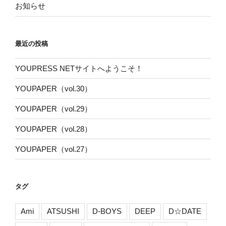
お知らせ
最近の投稿
YOUPRESS NETサイトへようこそ！
YOUPAPER（vol.30）
YOUPAPER（vol.29）
YOUPAPER（vol.28）
YOUPAPER（vol.27）
タグ
Ami
ATSUSHI
D-BOYS
DEEP
D☆DATE