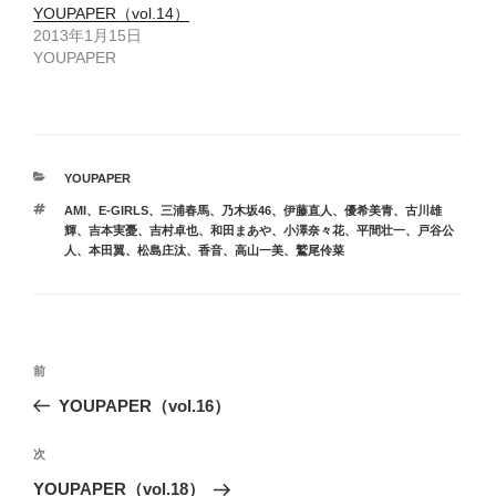
YOUPAPER（vol.14）
2013年1月15日
YOUPAPER
カ
YOUPAPER
テ
タ
AMI
、
E-GIRLS
、
三浦春馬
、
乃木坂46
、
伊藤直人
、
優希美青
、
古川雄
ゴ
グ
輝
、
吉本実憂
、
吉村卓也
、
和田まあや
、
小澤奈々花
、
平間壮一
、
戸谷公
リ
人
、
本田翼
、
松島庄汰
、
香音
、
高山一美
、
鷲尾伶菜
ー
投
前
前
稿
の
YOUPAPER（vol.16）
ナ
投
ビ
稿
次
次
ゲ
の
YOUPAPER（vol.18）