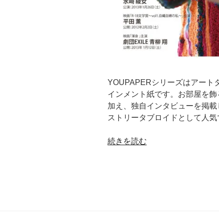
YOUPAPERシリーズはアー
インメント紙です。お部屋を飾
加え、独自インタビューを掲載
ストリータブロイドとして人気
“YOUPAPER（vol.14）”
続きを読む
の