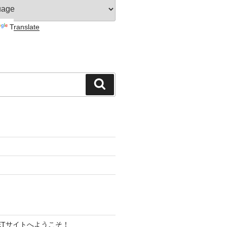
Translate
検
索
 NETサイトへようこそ！