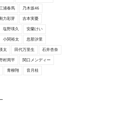
三浦春馬
乃木坂46
剛力彩芽
吉本実憂
塩野瑛久
安蘭けい
小関裕太
忽那汐里
瑛太
田代万里生
石井杏奈
野村周平
関口メンディー
青柳翔
音月桂
ロー