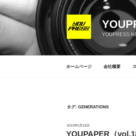
コ
ン
テ
YOUP
ン
ツ
YOUPRESS NE
へ
ス
キ
ッ
ホームページ
会社概要
プ
タグ:
GENERATIONS
投
2013年5月15日
稿
YOUPAPER（vol.
日: