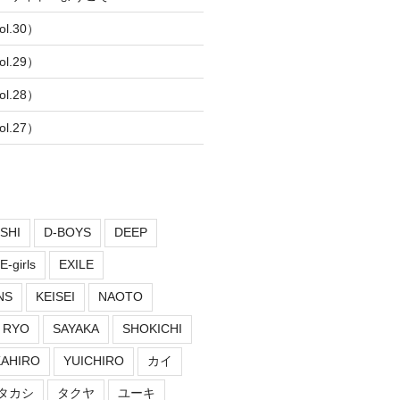
l.30）
l.29）
l.28）
l.27）
SHI
D-BOYS
DEEP
E-girls
EXILE
NS
KEISEI
NAOTO
RYO
SAYAKA
SHOKICHI
KAHIRO
YUICHIRO
カイ
タカシ
タクヤ
ユーキ