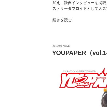
加え、独自インタビューを掲載
ストリータブロイドとして人気
“YOUPAPER（vol.18）”
続きを読む
の
投
2013年1月15日
稿
YOUPAPER（vol.
日: