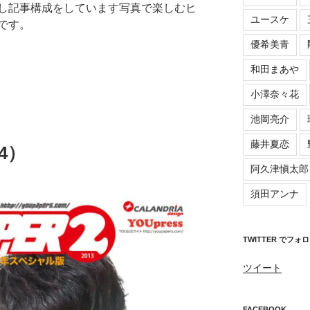
し記事構成をしています写真で楽しむヒ
ユースケ
です。
優希美青
和田まあや
小澤奈々花
池岡亮介
藤井夏恋
14）
阿久津愼太郎
須田アンナ
TWITTER でフォ
ツイート
FACEBOOK