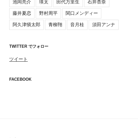
池岡亮介
瑛太
田代万里生
石井杏奈
藤井夏恋
野村周平
関口メンディー
阿久津愼太郎
青柳翔
音月桂
須田アンナ
TWITTER でフォロー
ツイート
FACEBOOK