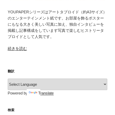
YOUPAPERシリーズはアートタブロイド（約A3サイズ）
のエンターテインメント紙です。お部屋を飾るポスター
にもなる大きく美しい写真に加え、独自インタビューを
掲載し記事構成をしています写真で楽しむヒストリータ
ブロイドとして人気です。
“YOUPAPER（vol.17）”
続きを読む
の
翻訳
Powered by
Translate
検索