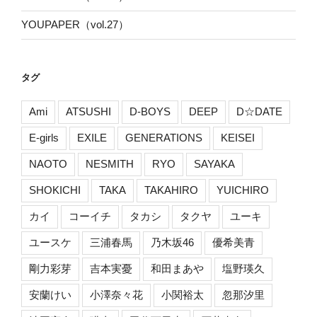
YOUPAPER（vol.27）
タグ
Ami
ATSUSHI
D-BOYS
DEEP
D☆DATE
E-girls
EXILE
GENERATIONS
KEISEI
NAOTO
NESMITH
RYO
SAYAKA
SHOKICHI
TAKA
TAKAHIRO
YUICHIRO
カイ
コーイチ
タカシ
タクヤ
ユーキ
ユースケ
三浦春馬
乃木坂46
優希美青
剛力彩芽
吉本実憂
和田まあや
塩野瑛久
安蘭けい
小澤奈々花
小関裕太
忽那汐里