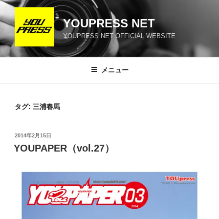
コ
ン
YOUPRESS NET
テ
YOUPRESS NET OFFICIAL WEBSITE
ン
ツ
へ
メニュー
ス
キ
ッ
タグ:
三浦春馬
プ
投
2014年2月15日
稿
YOUPAPER（vol.27）
日: