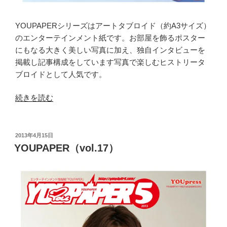
YOUPAPERシリーズはアートタブロイド（約A3サイズ）
のエンターテインメント紙です。お部屋を飾るポスター
にもなる大きく美しい写真に加え、独自インタビューを
掲載し記事構成をしています写真で楽しむヒストリータ
ブロイドとして人気です。
“YOUPAPER（vol.27）”
続きを読む
の
投
2013年4月15日
稿
YOUPAPER（vol.17）
日: