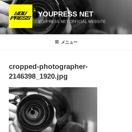
コ
ン
YOUPRESS NET
テ
YOUPRESS NET OFFICIAL WEBSITE
ン
ツ
へ
メニュー
ス
キ
ッ
cropped-photographer-
プ
2146398_1920.jpg