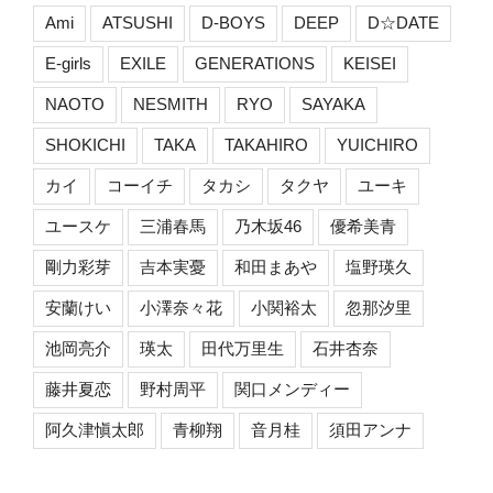
Ami
ATSUSHI
D-BOYS
DEEP
D☆DATE
E-girls
EXILE
GENERATIONS
KEISEI
NAOTO
NESMITH
RYO
SAYAKA
SHOKICHI
TAKA
TAKAHIRO
YUICHIRO
カイ
コーイチ
タカシ
タクヤ
ユーキ
ユースケ
三浦春馬
乃木坂46
優希美青
剛力彩芽
吉本実憂
和田まあや
塩野瑛久
安蘭けい
小澤奈々花
小関裕太
忽那汐里
池岡亮介
瑛太
田代万里生
石井杏奈
藤井夏恋
野村周平
関口メンディー
阿久津愼太郎
青柳翔
音月桂
須田アンナ