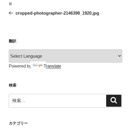
投
前
前
稿
の
cropped-photographer-2146398_1920.jpg
ナ
投
ビ
稿
ゲ
ー
翻訳
シ
ョ
ン
Powered by
Translate
検索
検
検
索
索:
カテゴリー