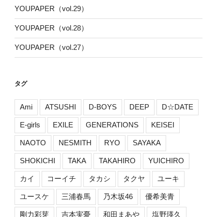
YOUPAPER（vol.29）
YOUPAPER（vol.28）
YOUPAPER（vol.27）
タグ
Ami
ATSUSHI
D-BOYS
DEEP
D☆DATE
E-girls
EXILE
GENERATIONS
KEISEI
NAOTO
NESMITH
RYO
SAYAKA
SHOKICHI
TAKA
TAKAHIRO
YUICHIRO
カイ
コーイチ
タカシ
タクヤ
ユーキ
ユースケ
三浦春馬
乃木坂46
優希美青
剛力彩芽
吉本実憂
和田まあや
塩野瑛久