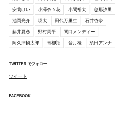
安蘭けい
小澤奈々花
小関裕太
忽那汐里
池岡亮介
瑛太
田代万里生
石井杏奈
藤井夏恋
野村周平
関口メンディー
阿久津愼太郎
青柳翔
音月桂
須田アンナ
TWITTER でフォロー
ツイート
FACEBOOK