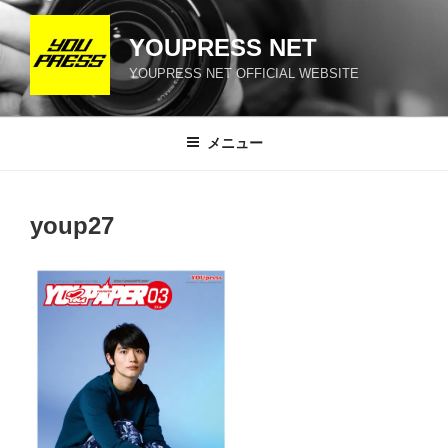
コ
ン
YOUPRESS NET
テ
YOUPRESS NET OFFICIAL WEBSITE
ン
ツ
へ
メニュー
ス
キ
ッ
youp27
プ