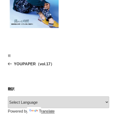
投
前
前
稿
の
YOUPAPER（vol.17）
ナ
投
ビ
稿
ゲ
ー
翻訳
シ
ョ
ン
Powered by
Translate