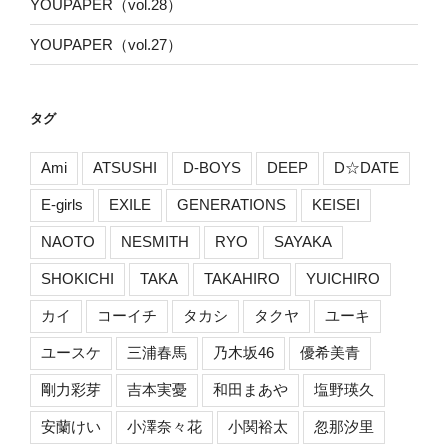
YOUPAPER（vol.28）
YOUPAPER（vol.27）
タグ
Ami
ATSUSHI
D-BOYS
DEEP
D☆DATE
E-girls
EXILE
GENERATIONS
KEISEI
NAOTO
NESMITH
RYO
SAYAKA
SHOKICHI
TAKA
TAKAHIRO
YUICHIRO
カイ
コーイチ
タカシ
タクヤ
ユーキ
ユースケ
三浦春馬
乃木坂46
優希美青
剛力彩芽
吉本実憂
和田まあや
塩野瑛久
安蘭けい
小澤奈々花
小関裕太
忽那汐里