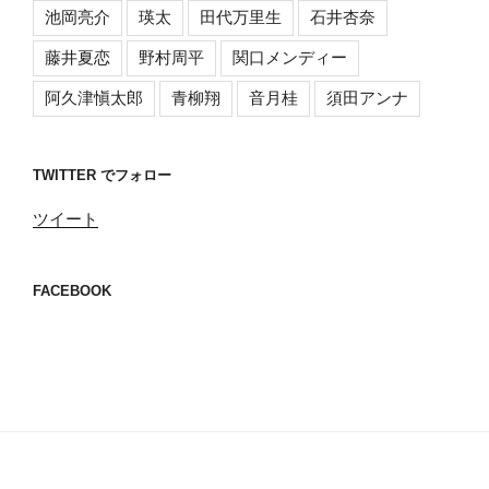
池岡亮介
瑛太
田代万里生
石井杏奈
藤井夏恋
野村周平
関口メンディー
阿久津愼太郎
青柳翔
音月桂
須田アンナ
TWITTER でフォロー
ツイート
FACEBOOK