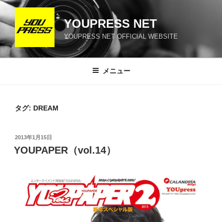
コ
ン
YOUPRESS NET
テ
YOUPRESS NET OFFICIAL WEBSITE
ン
ツ
へ
メニュー
ス
キ
ッ
タグ:
DREAM
プ
投
2013年1月15日
稿
YOUPAPER（vol.14）
日: