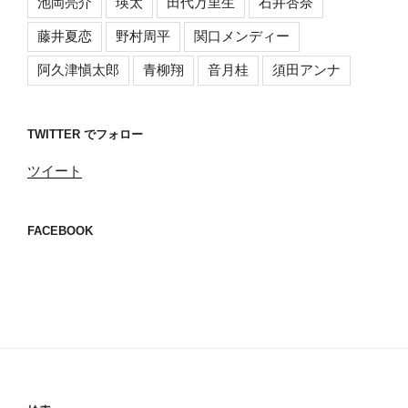
池岡亮介
瑛太
田代万里生
石井杏奈
藤井夏恋
野村周平
関口メンディー
阿久津愼太郎
青柳翔
音月桂
須田アンナ
TWITTER でフォロー
ツイート
FACEBOOK