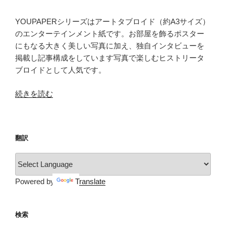
YOUPAPERシリーズはアートタブロイド（約A3サイズ）
のエンターテインメント紙です。お部屋を飾るポスター
にもなる大きく美しい写真に加え、独自インタビューを
掲載し記事構成をしています写真で楽しむヒストリータ
ブロイドとして人気です。
“YOUPAPER（vol.14）”
続きを読む
の
翻訳
Powered by
Translate
検索