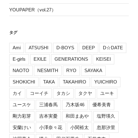
YOUPAPER（vol.27）
タグ
Ami
ATSUSHI
D-BOYS
DEEP
D☆DATE
E-girls
EXILE
GENERATIONS
KEISEI
NAOTO
NESMITH
RYO
SAYAKA
SHOKICHI
TAKA
TAKAHIRO
YUICHIRO
カイ
コーイチ
タカシ
タクヤ
ユーキ
ユースケ
三浦春馬
乃木坂46
優希美青
剛力彩芽
吉本実憂
和田まあや
塩野瑛久
安蘭けい
小澤奈々花
小関裕太
忽那汐里