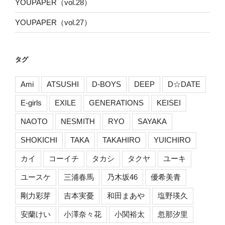
YOUPAPER（vol.28）
YOUPAPER（vol.27）
タグ
Ami
ATSUSHI
D-BOYS
DEEP
D☆DATE
E-girls
EXILE
GENERATIONS
KEISEI
NAOTO
NESMITH
RYO
SAYAKA
SHOKICHI
TAKA
TAKAHIRO
YUICHIRO
カイ
コーイチ
タカシ
タクヤ
ユーキ
ユースケ
三浦春馬
乃木坂46
優希美青
剛力彩芽
吉本実憂
和田まあや
塩野瑛久
安蘭けい
小澤奈々花
小関裕太
忽那汐里