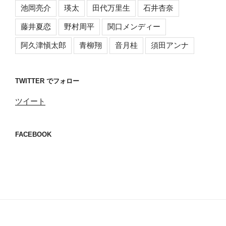
池岡亮介
瑛太
田代万里生
石井杏奈
藤井夏恋
野村周平
関口メンディー
阿久津愼太郎
青柳翔
音月桂
須田アンナ
TWITTER でフォロー
ツイート
FACEBOOK