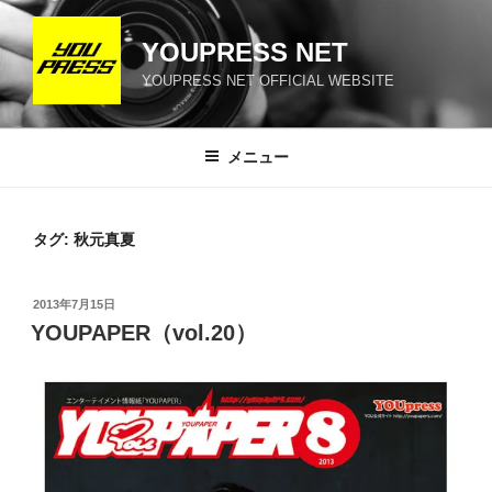
コ
ン
YOUPRESS NET
テ
YOUPRESS NET OFFICIAL WEBSITE
ン
ツ
へ
メニュー
ス
キ
ッ
タグ:
秋元真夏
プ
投
2013年7月15日
稿
YOUPAPER（vol.20）
日: