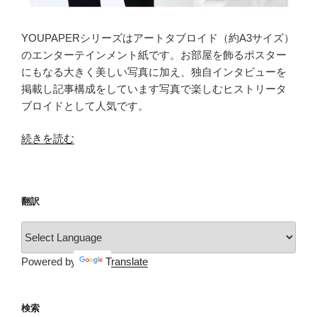
YOUPAPERシリーズはアートタブロイド（約A3サイズ）
のエンターテインメント紙です。お部屋を飾るポスター
にもなる大きく美しい写真に加え、独自インタビューを
掲載し記事構成をしています写真で楽しむヒストリータ
ブロイドとして人気です。
“YOUPAPER（vol.19）”
続きを読む
の
翻訳
Powered by
Translate
検索