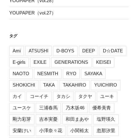
YOUPAPER（vol.28）
YOUPAPER（vol.27）
タグ
Ami
ATSUSHI
D-BOYS
DEEP
D☆DATE
E-girls
EXILE
GENERATIONS
KEISEI
NAOTO
NESMITH
RYO
SAYAKA
SHOKICHI
TAKA
TAKAHIRO
YUICHIRO
カイ
コーイチ
タカシ
タクヤ
ユーキ
ユースケ
三浦春馬
乃木坂46
優希美青
剛力彩芽
吉本実憂
和田まあや
塩野瑛久
安蘭けい
小澤奈々花
小関裕太
忽那汐里