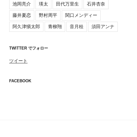
池岡亮介
瑛太
田代万里生
石井杏奈
藤井夏恋
野村周平
関口メンディー
阿久津愼太郎
青柳翔
音月桂
須田アンナ
TWITTER でフォロー
ツイート
FACEBOOK