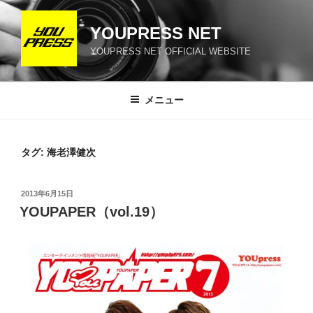
コ
ン
YOUPRESS NET
テ
YOUPRESS NET OFFICIAL WEBSITE
ン
ツ
へ
メニュー
ス
キ
ッ
タグ:
海老澤健次
プ
投
2013年6月15日
稿
YOUPAPER（vol.19）
日: