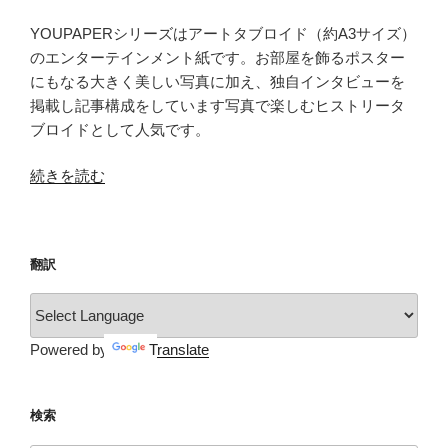
YOUPAPERシリーズはアートタブロイド（約A3サイズ）
のエンターテインメント紙です。お部屋を飾るポスター
にもなる大きく美しい写真に加え、独自インタビューを
掲載し記事構成をしています写真で楽しむヒストリータ
ブロイドとして人気です。
“YOUPAPER（vol.14）”
続きを読む
の
翻訳
Powered by
Translate
検索