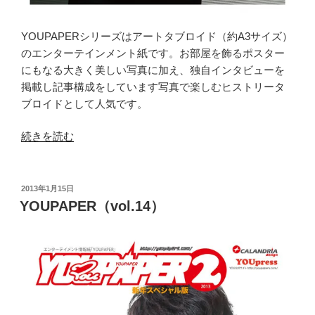
YOUPAPERシリーズはアートタブロイド（約A3サイズ）
のエンターテインメント紙です。お部屋を飾るポスター
にもなる大きく美しい写真に加え、独自インタビューを
掲載し記事構成をしています写真で楽しむヒストリータ
ブロイドとして人気です。
“YOUPAPER（vol.25）”
続きを読む
の
投
2013年1月15日
稿
YOUPAPER（vol.14）
日: