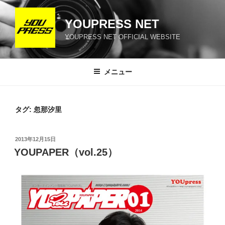
コ
ン
YOUPRESS NET
テ
YOUPRESS NET OFFICIAL WEBSITE
ン
ツ
へ
メニュー
ス
キ
ッ
タグ:
忽那汐里
プ
投
2013年12月15日
稿
YOUPAPER（vol.25）
日: