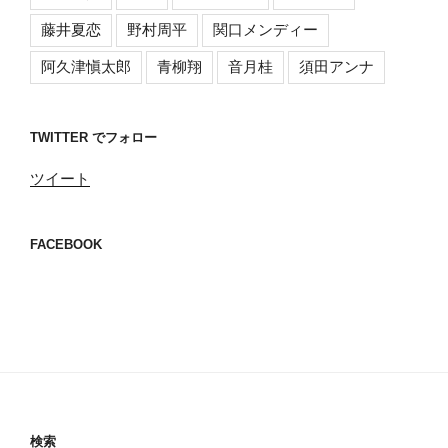
藤井夏恋
野村周平
関口メンディー
阿久津愼太郎
青柳翔
音月桂
須田アンナ
TWITTER でフォロー
ツイート
FACEBOOK
検索