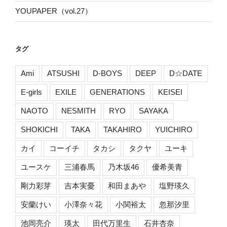
YOUPAPER（vol.27）
タグ
Ami
ATSUSHI
D-BOYS
DEEP
D☆DATE
E-girls
EXILE
GENERATIONS
KEISEI
NAOTO
NESMITH
RYO
SAYAKA
SHOKICHI
TAKA
TAKAHIRO
YUICHIRO
カイ
コーイチ
タカシ
タクヤ
ユーキ
ユースケ
三浦春馬
乃木坂46
優希美青
剛力彩芽
吉本実憂
和田まあや
塩野瑛久
安蘭けい
小澤奈々花
小関裕太
忽那汐里
池岡亮介
瑛太
田代万里生
石井杏奈