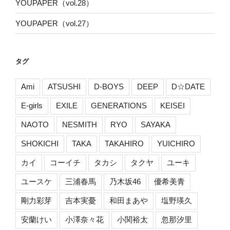
YOUPAPER（vol.28）
YOUPAPER（vol.27）
タグ
Ami
ATSUSHI
D-BOYS
DEEP
D☆DATE
E-girls
EXILE
GENERATIONS
KEISEI
NAOTO
NESMITH
RYO
SAYAKA
SHOKICHI
TAKA
TAKAHIRO
YUICHIRO
カイ
コーイチ
タカシ
タクヤ
ユーキ
ユースケ
三浦春馬
乃木坂46
優希美青
剛力彩芽
吉本実憂
和田まあや
塩野瑛久
安蘭けい
小澤奈々花
小関裕太
忽那汐里