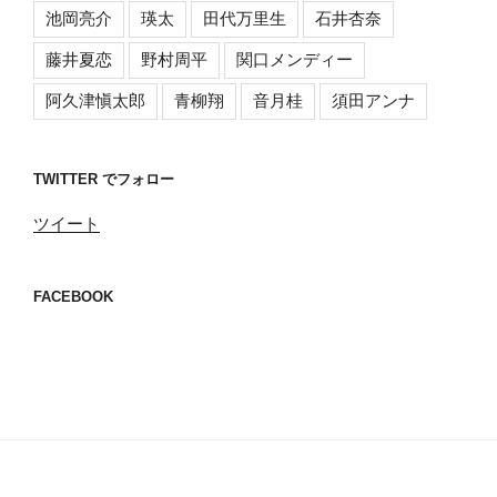
池岡亮介
瑛太
田代万里生
石井杏奈
藤井夏恋
野村周平
関口メンディー
阿久津愼太郎
青柳翔
音月桂
須田アンナ
TWITTER でフォロー
ツイート
FACEBOOK