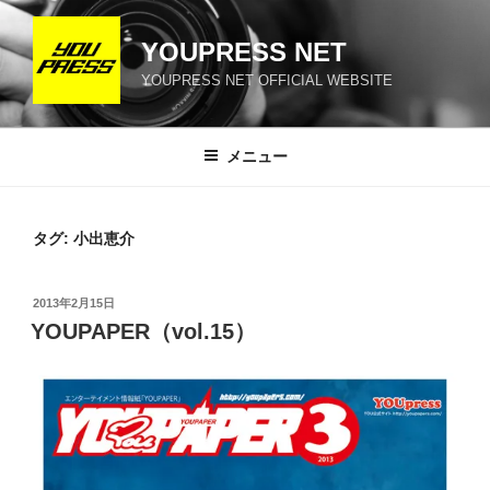
コ
ン
YOUPRESS NET
テ
YOUPRESS NET OFFICIAL WEBSITE
ン
ツ
へ
メニュー
ス
キ
ッ
タグ:
小出恵介
プ
投
2013年2月15日
稿
YOUPAPER（vol.15）
日: