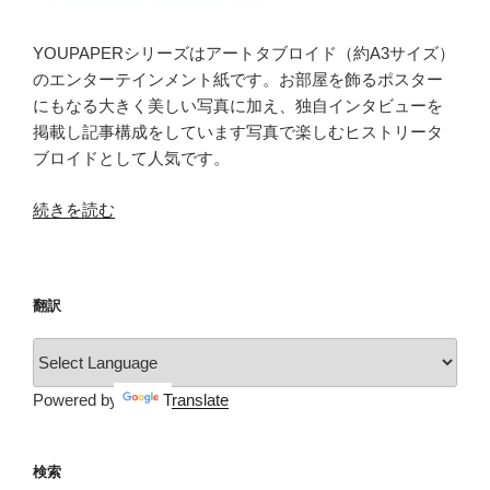
YOUPAPERシリーズはアートタブロイド（約A3サイズ）
のエンターテインメント紙です。お部屋を飾るポスター
にもなる大きく美しい写真に加え、独自インタビューを
掲載し記事構成をしています写真で楽しむヒストリータ
ブロイドとして人気です。
“YOUPAPER（vol.21）”
続きを読む
の
翻訳
Powered by
Translate
検索