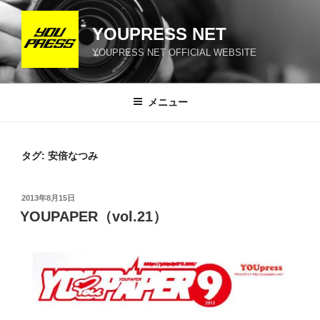
コ
ン
YOUPRESS NET
テ
YOUPRESS NET OFFICIAL WEBSITE
ン
ツ
へ
メニュー
ス
キ
ッ
タグ:
安倍なつみ
プ
投
2013年8月15日
稿
YOUPAPER（vol.21）
日: