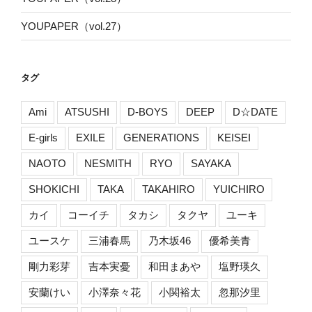
YOUPAPER（vol.27）
タグ
Ami
ATSUSHI
D-BOYS
DEEP
D☆DATE
E-girls
EXILE
GENERATIONS
KEISEI
NAOTO
NESMITH
RYO
SAYAKA
SHOKICHI
TAKA
TAKAHIRO
YUICHIRO
カイ
コーイチ
タカシ
タクヤ
ユーキ
ユースケ
三浦春馬
乃木坂46
優希美青
剛力彩芽
吉本実憂
和田まあや
塩野瑛久
安蘭けい
小澤奈々花
小関裕太
忽那汐里