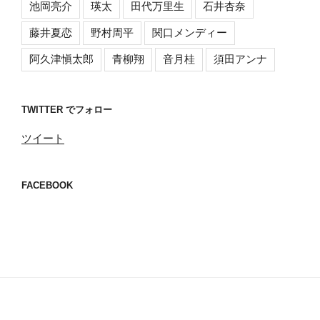
池岡亮介
瑛太
田代万里生
石井杏奈
藤井夏恋
野村周平
関口メンディー
阿久津愼太郎
青柳翔
音月桂
須田アンナ
TWITTER でフォロー
ツイート
FACEBOOK