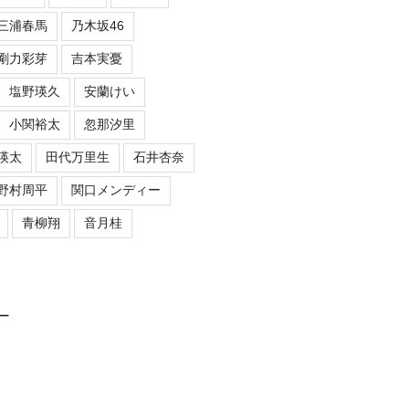
三浦春馬
乃木坂46
剛力彩芽
吉本実憂
塩野瑛久
安蘭けい
小関裕太
忽那汐里
瑛太
田代万里生
石井杏奈
野村周平
関口メンディー
青柳翔
音月桂
ロー