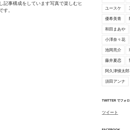
し記事構成をしています写真で楽しむヒ
ユースケ
です。
優希美青
和田まあや
小澤奈々花
池岡亮介
藤井夏恋
阿久津愼太郎
須田アンナ
TWITTER でフォ
ツイート
FACEBOOK