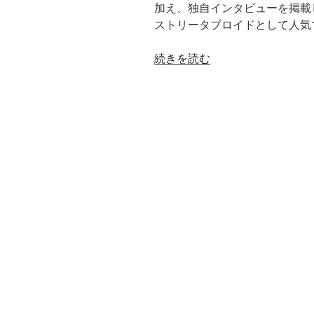
加え、独自インタビューを掲載
ストリータブロイドとして人気
“YOUPAPER（vol.18）”
続きを読む
の