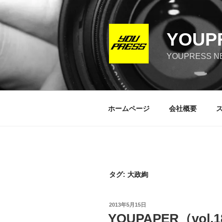
コ
ン
テ
YOUP
ン
ツ
YOUPRESS NE
へ
ス
キ
ッ
ホームページ
会社概要
プ
タグ:
大政絢
投
2013年5月15日
稿
YOUPAPER（vol.
日: