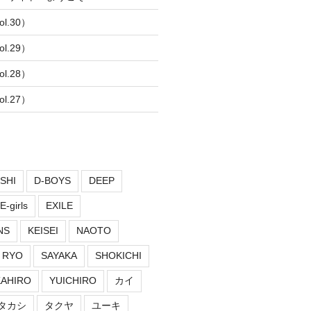
l.30）
l.29）
l.28）
l.27）
SHI
D-BOYS
DEEP
E-girls
EXILE
NS
KEISEI
NAOTO
RYO
SAYAKA
SHOKICHI
KAHIRO
YUICHIRO
カイ
タカシ
タクヤ
ユーキ