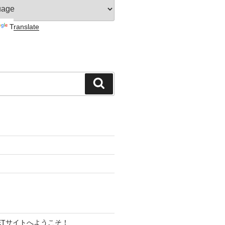
Translate
検
索
 NETサイトへようこそ！