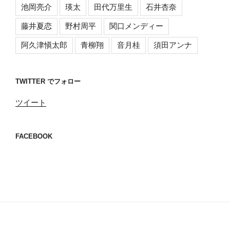
池岡亮介
瑛太
田代万里生
石井杏奈
藤井夏恋
野村周平
関口メンディー
阿久津愼太郎
青柳翔
音月桂
須田アンナ
TWITTER でフォロー
ツイート
FACEBOOK