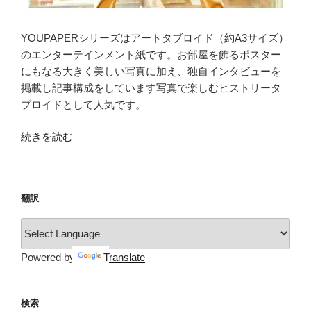
YOUPAPERシリーズはアートタブロイド（約A3サイズ）
のエンターテインメント紙です。お部屋を飾るポスター
にもなる大きく美しい写真に加え、独自インタビューを
掲載し記事構成をしています写真で楽しむヒストリータ
ブロイドとして人気です。
“YOUPAPER（vol.16）”
続きを読む
の
翻訳
Powered by
Translate
検索