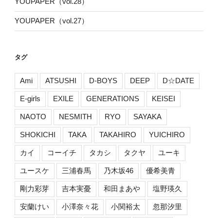
YOUPAPER（vol.28）
YOUPAPER（vol.27）
タグ
Ami
ATSUSHI
D-BOYS
DEEP
D☆DATE
E-girls
EXILE
GENERATIONS
KEISEI
NAOTO
NESMITH
RYO
SAYAKA
SHOKICHI
TAKA
TAKAHIRO
YUICHIRO
カイ
コーイチ
タカシ
タクヤ
ユーキ
ユースケ
三浦春馬
乃木坂46
優希美青
剛力彩芽
吉本実憂
和田まあや
塩野瑛久
安蘭けい
小澤奈々花
小関裕太
忽那汐里