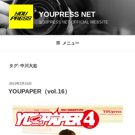
コ
ン
YOUPRESS NET
テ
YOUPRESS NET OFFICIAL WEBSITE
ン
ツ
へ
メニュー
ス
キ
ッ
タグ:
中川大志
プ
投
2013年3月15日
稿
YOUPAPER（vol.16）
日: