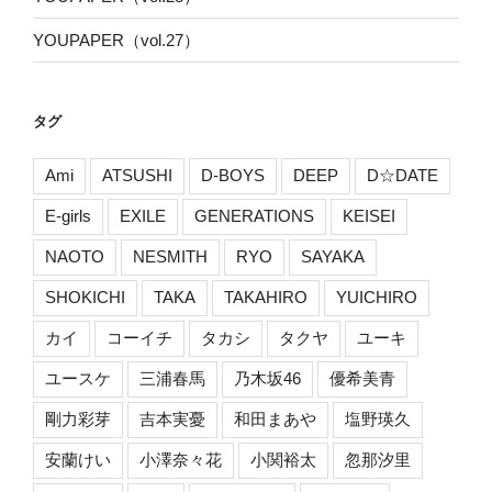
YOUPAPER（vol.27）
タグ
Ami
ATSUSHI
D-BOYS
DEEP
D☆DATE
E-girls
EXILE
GENERATIONS
KEISEI
NAOTO
NESMITH
RYO
SAYAKA
SHOKICHI
TAKA
TAKAHIRO
YUICHIRO
カイ
コーイチ
タカシ
タクヤ
ユーキ
ユースケ
三浦春馬
乃木坂46
優希美青
剛力彩芽
吉本実憂
和田まあや
塩野瑛久
安蘭けい
小澤奈々花
小関裕太
忽那汐里