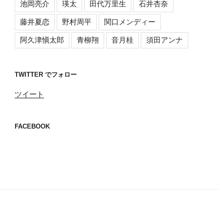
池岡亮介
瑛太
田代万里生
石井杏奈
藤井夏恋
野村周平
関口メンディー
阿久津愼太郎
青柳翔
音月桂
須田アンナ
TWITTER でフォロー
ツイート
FACEBOOK