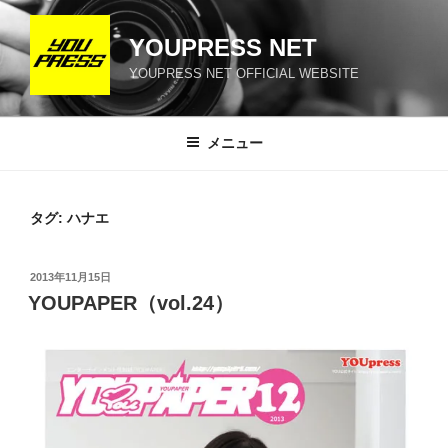
コ
ン
YOUPRESS NET
テ
YOUPRESS NET OFFICIAL WEBSITE
ン
ツ
へ
メニュー
ス
キ
ッ
タグ:
ハナエ
プ
投
2013年11月15日
稿
YOUPAPER（vol.24）
日: