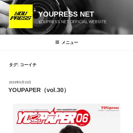
コ
ン
YOUPRESS NET
テ
YOUPRESS NET OFFICIAL WEBSITE
ン
ツ
へ
メニュー
ス
キ
ッ
タグ:
コーイチ
プ
投
2014年5月15日
稿
YOUPAPER（vol.30）
日: