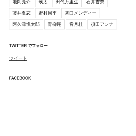
池岡亮介
瑛太
田代万里生
石井杏奈
藤井夏恋
野村周平
関口メンディー
阿久津愼太郎
青柳翔
音月桂
須田アンナ
TWITTER でフォロー
ツイート
FACEBOOK