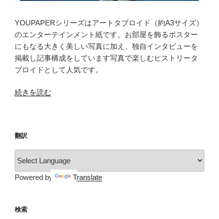
YOUPAPERシリーズはアートタブロイド（約A3サイズ）
のエンターテインメント紙です。お部屋を飾るポスター
にもなる大きく美しい写真に加え、独自インタビューを
掲載し記事構成をしています写真で楽しむヒストリータ
ブロイドとして人気です。
“YOUPAPER（vol.20）”
続きを読む
の
翻訳
Powered by
Translate
検索