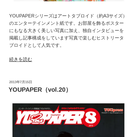
YOUPAPERシリーズはアートタブロイド（約A3サイズ）
のエンターテインメント紙です。お部屋を飾るポスター
にもなる大きく美しい写真に加え、独自インタビューを
掲載し記事構成をしています写真で楽しむヒストリータ
ブロイドとして人気です。
“YOUPAPER（vol.30）”
続きを読む
の
投
2013年7月15日
稿
YOUPAPER（vol.20）
日: