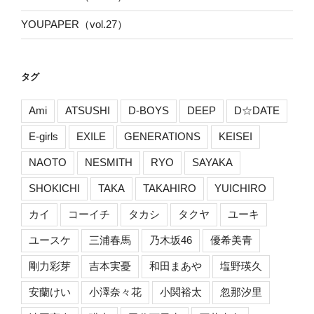
YOUPAPER（vol.27）
タグ
Ami
ATSUSHI
D-BOYS
DEEP
D☆DATE
E-girls
EXILE
GENERATIONS
KEISEI
NAOTO
NESMITH
RYO
SAYAKA
SHOKICHI
TAKA
TAKAHIRO
YUICHIRO
カイ
コーイチ
タカシ
タクヤ
ユーキ
ユースケ
三浦春馬
乃木坂46
優希美青
剛力彩芽
吉本実憂
和田まあや
塩野瑛久
安蘭けい
小澤奈々花
小関裕太
忽那汐里