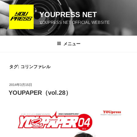
コ
ン
YOUPRESS NET
テ
YOUPRESS NET OFFICIAL WEBSITE
ン
ツ
へ
メニュー
ス
キ
ッ
タグ:
コリンファレル
プ
投
2014年3月15日
稿
YOUPAPER（vol.28）
日: