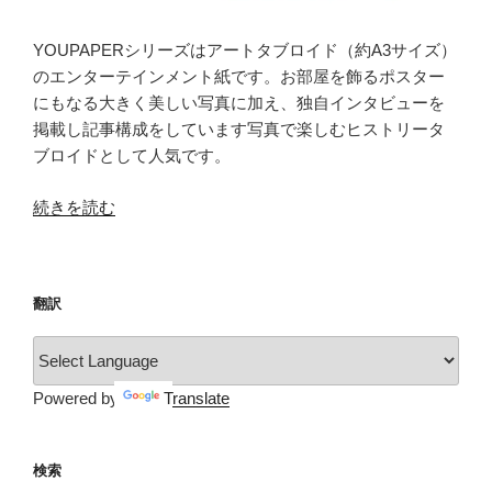
YOUPAPERシリーズはアートタブロイド（約A3サイズ）
のエンターテインメント紙です。お部屋を飾るポスター
にもなる大きく美しい写真に加え、独自インタビューを
掲載し記事構成をしています写真で楽しむヒストリータ
ブロイドとして人気です。
“YOUPAPER（vol.28）”
続きを読む
の
翻訳
Powered by
Translate
検索