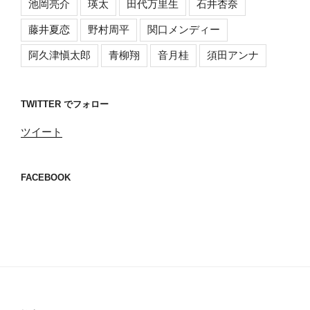
池岡亮介
瑛太
田代万里生
石井杏奈
藤井夏恋
野村周平
関口メンディー
阿久津愼太郎
青柳翔
音月桂
須田アンナ
TWITTER でフォロー
ツイート
FACEBOOK