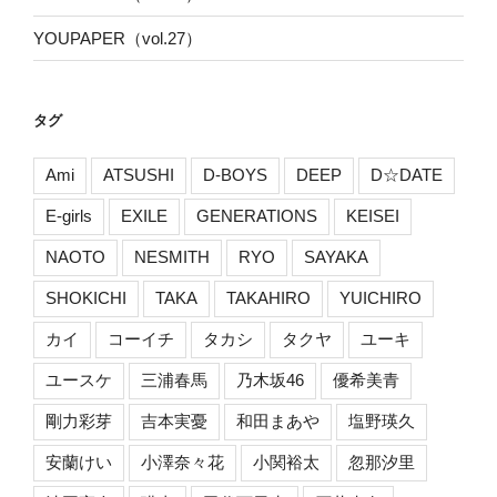
YOUPAPER（vol.27）
タグ
Ami
ATSUSHI
D-BOYS
DEEP
D☆DATE
E-girls
EXILE
GENERATIONS
KEISEI
NAOTO
NESMITH
RYO
SAYAKA
SHOKICHI
TAKA
TAKAHIRO
YUICHIRO
カイ
コーイチ
タカシ
タクヤ
ユーキ
ユースケ
三浦春馬
乃木坂46
優希美青
剛力彩芽
吉本実憂
和田まあや
塩野瑛久
安蘭けい
小澤奈々花
小関裕太
忽那汐里