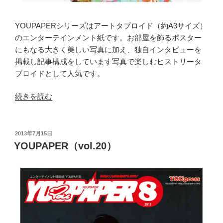
YOUPAPERシリーズはアートタブロイド（約A3サイズ）
のエンターテインメント紙です。お部屋を飾るポスター
にもなる大きく美しい写真に加え、独自インタビューを
掲載し記事構成をしています写真で楽しむヒストリータ
ブロイドとして人気です。
“YOUPAPER（vol.30）”
続きを読む
の
投
2013年7月15日
稿
YOUPAPER（vol.20）
日: