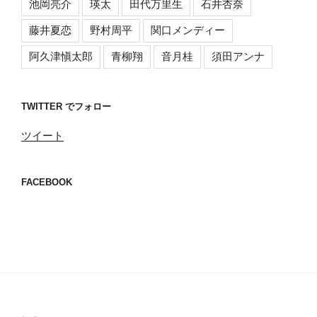
池岡亮介
瑛太
田代万里生
石井杏奈
藤井夏恋
野村周平
関口メンディー
阿久津愼太郎
青柳翔
音月桂
須田アンナ
TWITTER でフォロー
ツイート
FACEBOOK