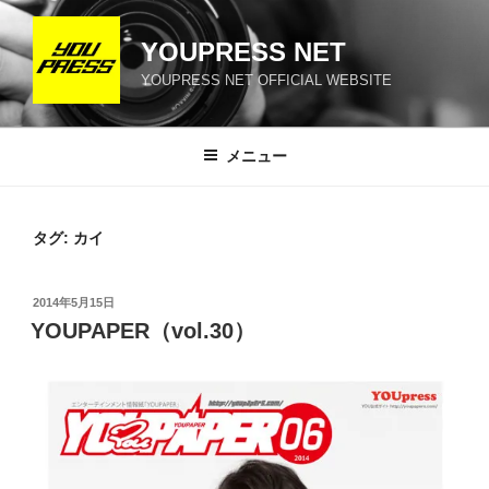
コ
ン
YOUPRESS NET
テ
YOUPRESS NET OFFICIAL WEBSITE
ン
ツ
へ
メニュー
ス
キ
ッ
タグ:
カイ
プ
投
2014年5月15日
稿
YOUPAPER（vol.30）
日: