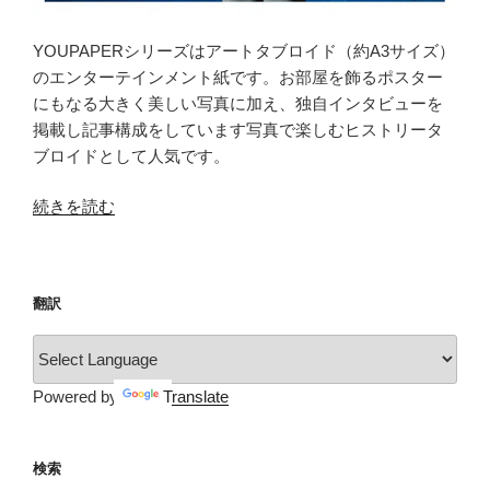
YOUPAPERシリーズはアートタブロイド（約A3サイズ）
のエンターテインメント紙です。お部屋を飾るポスター
にもなる大きく美しい写真に加え、独自インタビューを
掲載し記事構成をしています写真で楽しむヒストリータ
ブロイドとして人気です。
“YOUPAPER（vol.20）”
続きを読む
の
翻訳
Powered by
Translate
検索