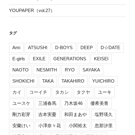
YOUPAPER（vol.27）
タグ
Ami
ATSUSHI
D-BOYS
DEEP
D☆DATE
E-girls
EXILE
GENERATIONS
KEISEI
NAOTO
NESMITH
RYO
SAYAKA
SHOKICHI
TAKA
TAKAHIRO
YUICHIRO
カイ
コーイチ
タカシ
タクヤ
ユーキ
ユースケ
三浦春馬
乃木坂46
優希美青
剛力彩芽
吉本実憂
和田まあや
塩野瑛久
安蘭けい
小澤奈々花
小関裕太
忽那汐里