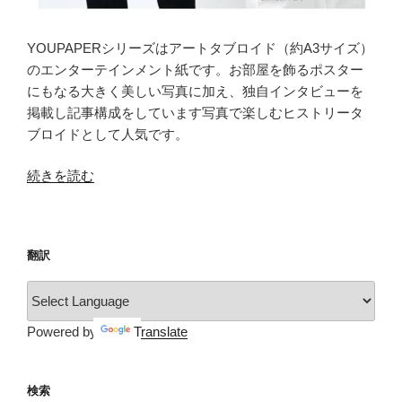
YOUPAPERシリーズはアートタブロイド（約A3サイズ）
のエンターテインメント紙です。お部屋を飾るポスター
にもなる大きく美しい写真に加え、独自インタビューを
掲載し記事構成をしています写真で楽しむヒストリータ
ブロイドとして人気です。
“YOUPAPER（vol.19）”
続きを読む
の
翻訳
Powered by
Translate
検索