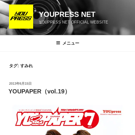
コ
ン
YOUPRESS NET
テ
YOUPRESS NET OFFICIAL WEBSITE
ン
ツ
へ
メニュー
ス
キ
ッ
タグ:
すみれ
プ
投
2013年6月15日
稿
YOUPAPER（vol.19）
日: