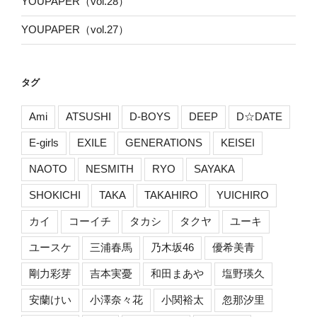
YOUPAPER（vol.28）
YOUPAPER（vol.27）
タグ
Ami
ATSUSHI
D-BOYS
DEEP
D☆DATE
E-girls
EXILE
GENERATIONS
KEISEI
NAOTO
NESMITH
RYO
SAYAKA
SHOKICHI
TAKA
TAKAHIRO
YUICHIRO
カイ
コーイチ
タカシ
タクヤ
ユーキ
ユースケ
三浦春馬
乃木坂46
優希美青
剛力彩芽
吉本実憂
和田まあや
塩野瑛久
安蘭けい
小澤奈々花
小関裕太
忽那汐里