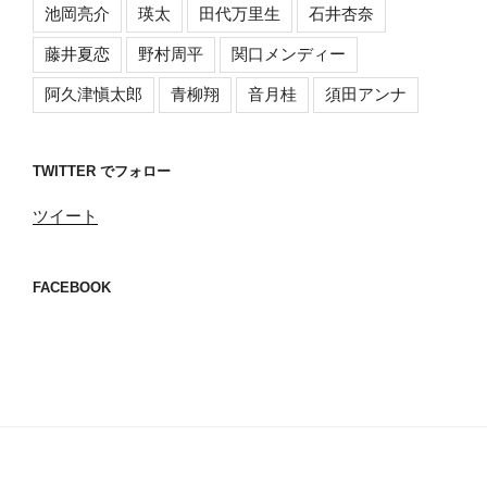
池岡亮介
瑛太
田代万里生
石井杏奈
藤井夏恋
野村周平
関口メンディー
阿久津愼太郎
青柳翔
音月桂
須田アンナ
TWITTER でフォロー
ツイート
FACEBOOK