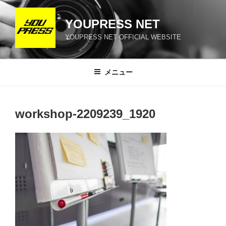
コ
ン
YOUPRESS NET
テ
YOUPRESS NET OFFICIAL WEBSITE
ン
ツ
へ
メニュー
ス
キ
ッ
workshop-2209239_1920
プ