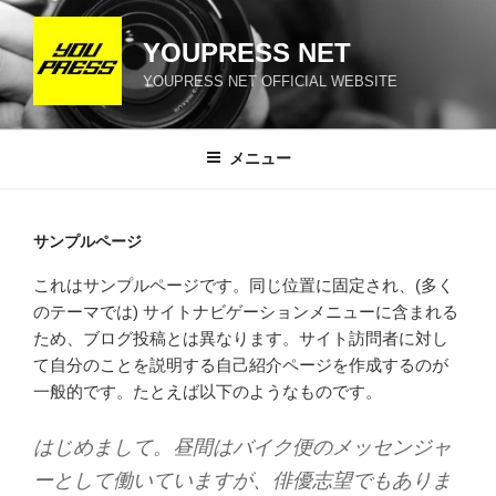
コ
ン
YOUPRESS NET
テ
YOUPRESS NET OFFICIAL WEBSITE
ン
ツ
へ
メニュー
ス
キ
ッ
サンプルページ
プ
これはサンプルページです。同じ位置に固定され、(多く
のテーマでは) サイトナビゲーションメニューに含まれる
ため、ブログ投稿とは異なります。サイト訪問者に対し
て自分のことを説明する自己紹介ページを作成するのが
一般的です。たとえば以下のようなものです。
はじめまして。昼間はバイク便のメッセンジャ
ーとして働いていますが、俳優志望でもありま